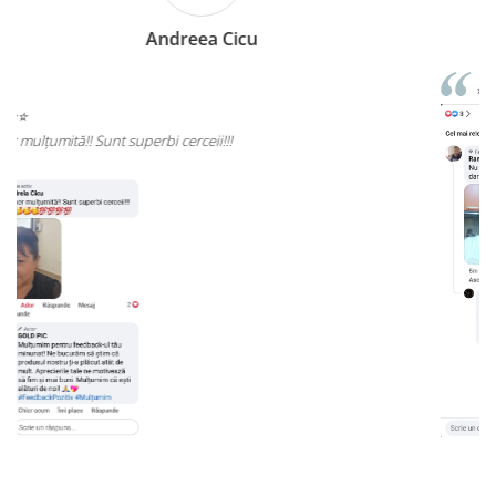
Rizea Ramona
⭐⭐⭐⭐⭐