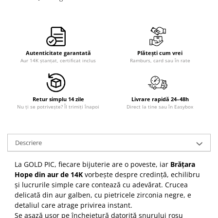
Autenticitate garantată
Plătești cum vrei
Aur 14K ștanțat, certificat inclus
Ramburs, card sau în rate
Retur simplu 14 zile
Livrare rapidă 24–48h
Nu ți se potrivește? Îl trimiți înapoi
Direct la tine sau în Easybox
Descriere
La GOLD PIC, fiecare bijuterie are o poveste, iar
Brățara
Hope din aur de 14K
vorbește despre credință, echilibru
și lucrurile simple care contează cu adevărat. Crucea
delicată din aur galben, cu pietricele zirconia negre, e
detaliul care atrage privirea instant.
Se așază ușor pe încheietură datorită șnurului roșu