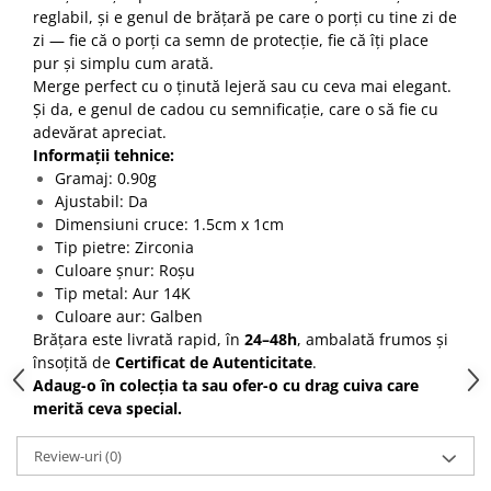
reglabil, și e genul de brățară pe care o porți cu tine zi de
zi — fie că o porți ca semn de protecție, fie că îți place
pur și simplu cum arată.
Merge perfect cu o ținută lejeră sau cu ceva mai elegant.
Și da, e genul de cadou cu semnificație, care o să fie cu
adevărat apreciat.
Informații tehnice:
Gramaj: 0.90g
Ajustabil: Da
Dimensiuni cruce: 1.5cm x 1cm
Tip pietre: Zirconia
Culoare șnur: Roșu
Tip metal: Aur 14K
Culoare aur: Galben
Brățara este livrată rapid, în
24–48h
, ambalată frumos și
însoțită de
Certificat de Autenticitate
.
Adaug-o în colecția ta sau ofer-o cu drag cuiva care
merită ceva special.
Review-uri
(0)