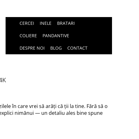
CERCEI
INELE
BRATARI
COLIERE
PANDANTIVE
DESPRE NOI
BLOG
CONTACT
4K
le în care vrei să arăți că ții la tine. Fără să o
 explici nimănui — un detaliu ales bine spune