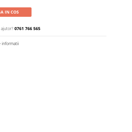
A IN COS
 ajutor?
0761 766 565
informatii