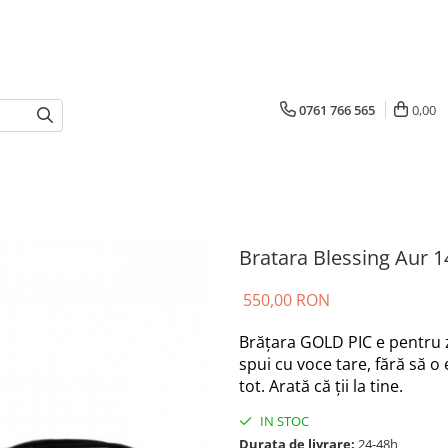
0761 766 565
0,00
Bratara Blessing Aur 1
550,00 RON
Brățara GOLD PIC e pentru zile
spui cu voce tare, fără să o
tot. Arată că ții la tine.
IN STOC
Durata de livrare:
24-48h