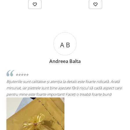
A B
Andreea Balta
⭐⭐⭐⭐⭐
ijuteriile sunt calitative și atenția la detalii este foarte ridicată. Arată
⭐⭐⭐⭐
inunat, iar pietrele sunt bine așezate fără riscul să cadă aspect care
Super 
entru mine este foarte important! Faceți o treabă foarte bună