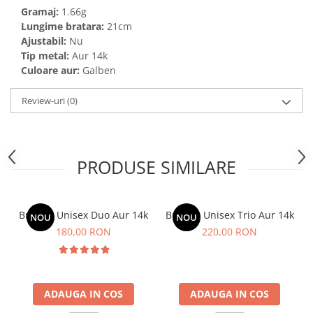
Gramaj:
1.66g
Lungime bratara:
21cm
Ajustabil:
Nu
Tip metal:
Aur 14k
Culoare aur:
Galben
Review-uri
(0)
PRODUSE SIMILARE
Bratara Unisex Duo Aur 14k
Bratara Unisex Trio Aur 14k
NOU
NOU
180,00 RON
220,00 RON
ADAUGA IN COS
ADAUGA IN COS