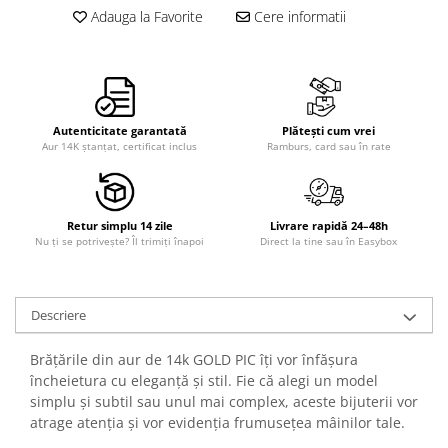
Adauga la Favorite
Cere informatii
Autenticitate garantată
Plătești cum vrei
Aur 14K ștanțat, certificat inclus
Ramburs, card sau în rate
Retur simplu 14 zile
Livrare rapidă 24–48h
Nu ți se potrivește? Îl trimiți înapoi
Direct la tine sau în Easybox
Descriere
Brățările din aur de 14k GOLD PIC îți vor înfășura
încheietura cu eleganță și stil. Fie că alegi un model
simplu și subtil sau unul mai complex, aceste bijuterii vor
atrage atenția și vor evidenția frumusețea mâinilor tale.