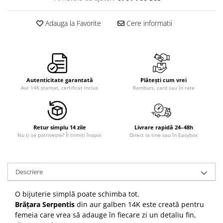
Adauga la Favorite
Cere informatii
Autenticitate garantată
Plătești cum vrei
Aur 14K ștanțat, certificat inclus
Ramburs, card sau în rate
Retur simplu 14 zile
Livrare rapidă 24–48h
Nu ți se potrivește? Îl trimiți înapoi
Direct la tine sau în Easybox
Descriere
O bijuterie simplă poate schimba tot.
Brățara Serpentis
din aur galben 14K este creată pentru
femeia care vrea să adauge în fiecare zi un detaliu fin,