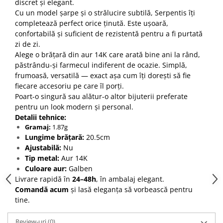
discret și elegant.
Cu un model șarpe și o strălucire subtilă, Serpentis îți
completează perfect orice ținută. Este ușoară,
confortabilă și suficient de rezistentă pentru a fi purtată
zi de zi.
Alege o brățară din aur 14K care arată bine ani la rând,
păstrându-și farmecul indiferent de ocazie. Simplă,
frumoasă, versatilă — exact așa cum îți dorești să fie
fiecare accesoriu pe care îl porți.
Poart-o singură sau alătur-o altor bijuterii preferate
pentru un look modern și personal.
Detalii tehnice:
Gramaj:
1.87g
Lungime brățară:
20.5cm
Ajustabilă:
Nu
Tip metal:
Aur 14K
Culoare aur:
Galben
Livrare rapidă în
24–48h
, în ambalaj elegant.
Comandă acum
și lasă eleganța să vorbească pentru
tine.
Review-uri
(0)