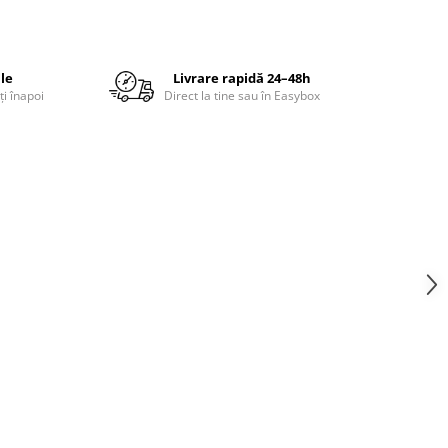
ile
Livrare rapidă 24–48h
ți înapoi
Direct la tine sau în Easybox