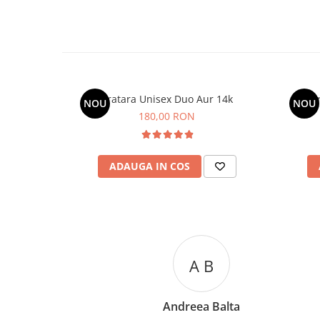
Bratara Unisex Duo Aur 14k
B
NOU
NOU
180,00 RON
ADAUGA IN COS
A C
Andreea Cicu