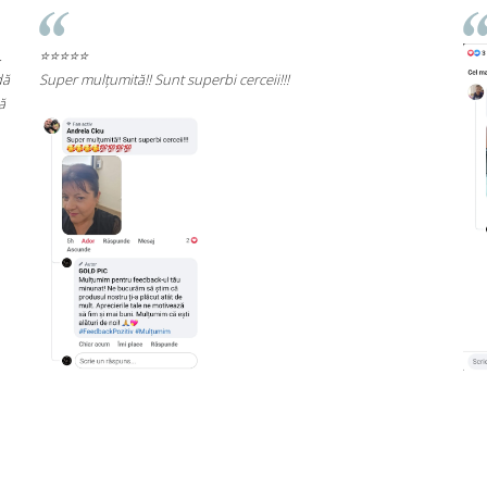
⭐⭐⭐⭐⭐
Rec
cali