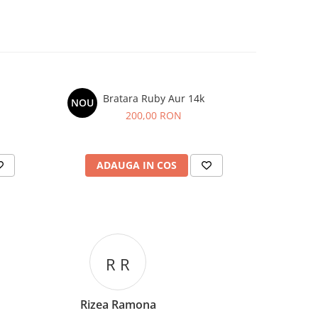
Bratara Ruby Aur 14k
Brata
NOU
200,00 RON
ADAUGA IN COS
AD
C C
Corina Cori