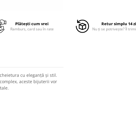
Plătești cum vrei
Retur simplu 14 z
Ramburs, card sau în rate
Nu ți se potrivește? Îl trimi
cheietura cu eleganță și stil.
complex, aceste bijuterii vor
tale.