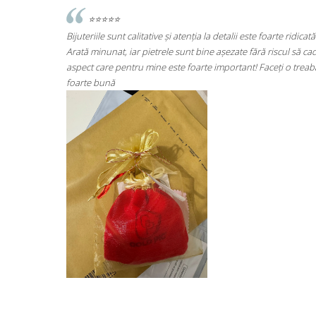
te ridicată.
⭐⭐⭐⭐⭐
scul să cadă
Super mulțumită!! Sunt superbi cerceii!!!
ți o treabă