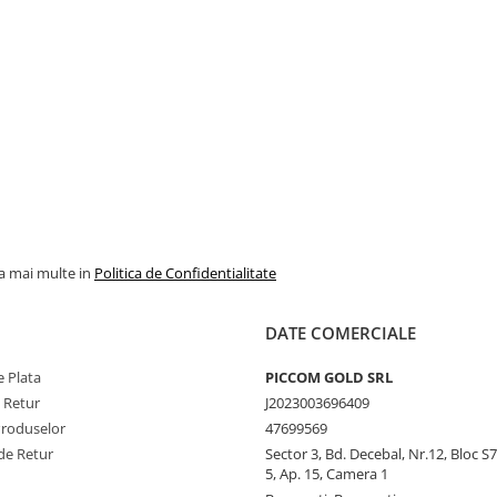
la mai multe in
Politica de Confidentialitate
DATE COMERCIALE
 Plata
PICCOM GOLD SRL
e Retur
J2023003696409
Produselor
47699569
de Retur
Sector 3, Bd. Decebal, Nr.12, Bloc S7,
5, Ap. 15, Camera 1