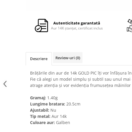
Autenticitate garantată
Aur 14K ștanțat, certificat inclus
Review-uri
(0)
Descriere
Brățările din aur de 14k GOLD PIC îți vor înfășura în
Fie că alegi un model simplu și subtil sau unul mai 
atrage atenția și vor evidenția frumusețea mâinilor 
Gramaj:
1.40g
Lungime bratara:
20.5cm
Ajustabil:
Nu
Tip metal:
Aur 14k
Culoare aur:
Galben