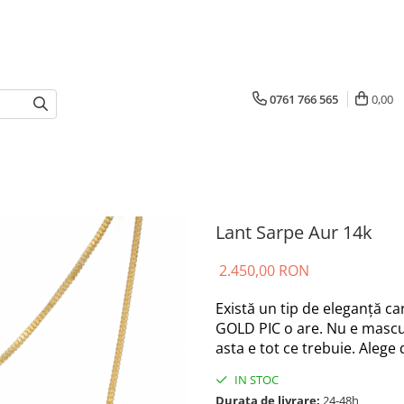
0761 766 565
0,00
Lant Sarpe Aur 14k
2.450,00 RON
Există un tip de eleganță ca
GOLD PIC o are. Nu e masculi
asta e tot ce trebuie. Alege
IN STOC
Durata de livrare:
24-48h