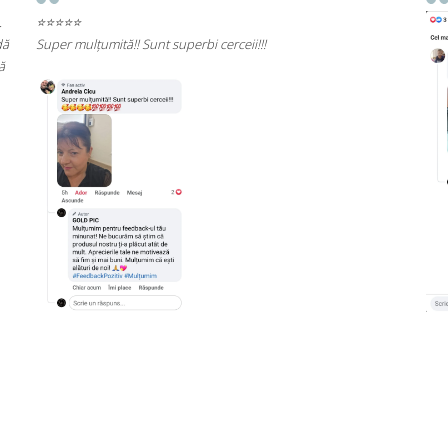
Rec
cali