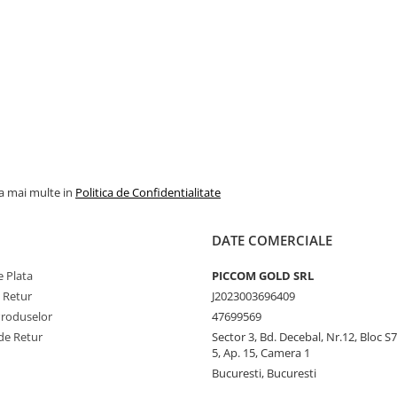
la mai multe in
Politica de Confidentialitate
DATE COMERCIALE
 Plata
PICCOM GOLD SRL
e Retur
J2023003696409
Produselor
47699569
de Retur
Sector 3, Bd. Decebal, Nr.12, Bloc S7,
5, Ap. 15, Camera 1
Bucuresti, Bucuresti