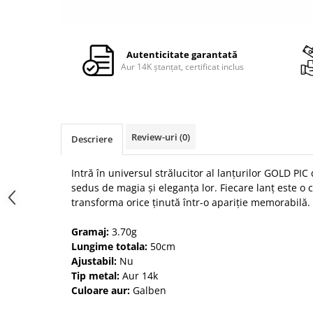
Autenticitate garantată
Aur 14K ștanțat, certificat inclus
Review-uri
(0)
Descriere
Intră în universul strălucitor al lanțurilor GOLD PIC 
sedus de magia și eleganța lor. Fiecare lanț este o
transforma orice ținută într-o apariție memorabilă.
Gramaj:
3.70g
Lungime totala:
50cm
Ajustabil:
Nu
Tip metal:
Aur 14k
Culoare aur:
Galben