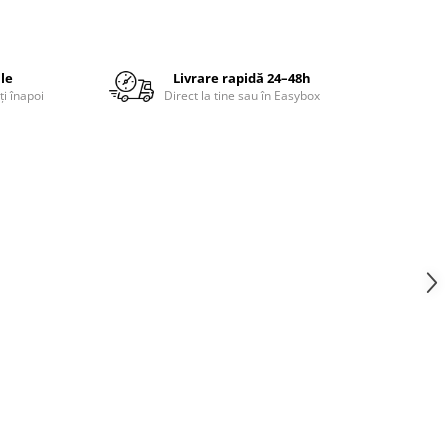
ile
Livrare rapidă 24–48h
ți înapoi
Direct la tine sau în Easybox