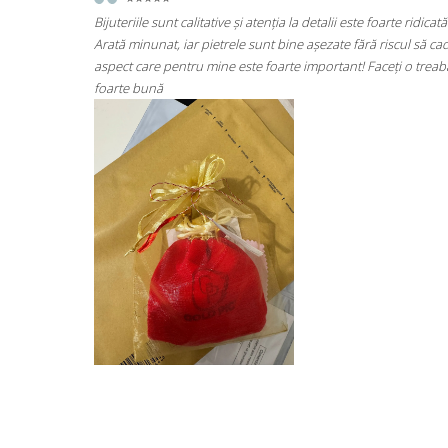
rte ridicată.
⭐⭐⭐⭐⭐
iscul să cadă
Super mulțumită!! Sunt superbi cerceii!!!
eți o treabă