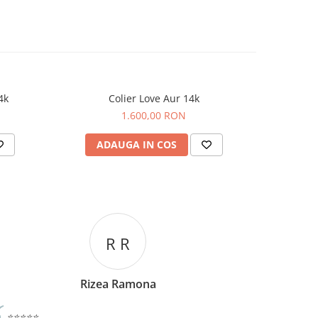
4k
Colier Love Aur 14k
Lant cu
1.600,00 RON
ADAUGA IN COS
AD
C C
Corina Cori
⭐⭐⭐⭐⭐
⭐⭐⭐⭐⭐