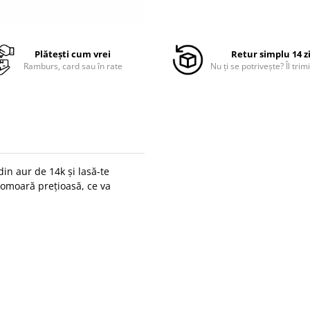
Plătești cum vrei
Retur simplu 14 z
Ramburs, card sau în rate
Nu ți se potrivește? Îl trimi
din aur de 14k și lasă-te
 comoară prețioasă, ce va