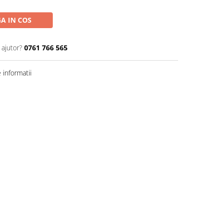
A IN COS
 ajutor?
0761 766 565
informatii