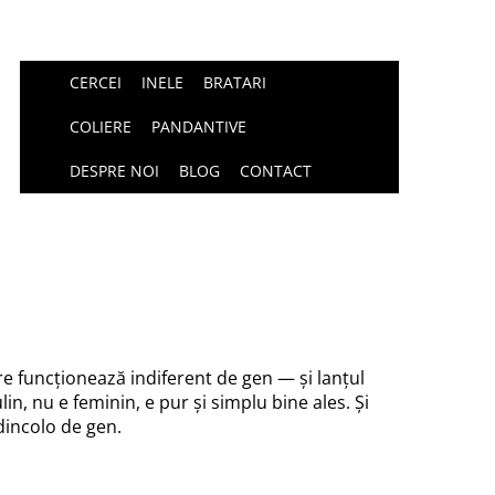
CERCEI
INELE
BRATARI
COLIERE
PANDANTIVE
DESPRE NOI
BLOG
CONTACT
re funcționează indiferent de gen — și lanțul
n, nu e feminin, e pur și simplu bine ales. Și
 dincolo de gen.