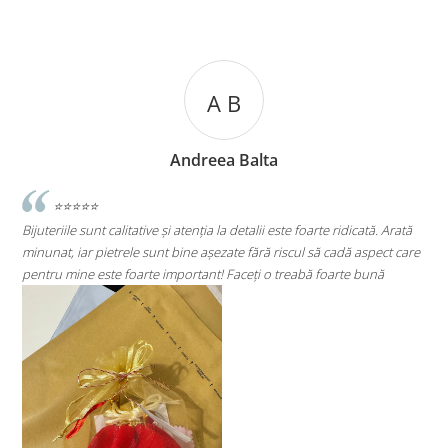
A C
Andreea Cicu
rte ridicată. Arată
⭐⭐⭐⭐⭐
să cadă aspect care
Super mulțumită!! Sunt superbi cerceii!!!
 foarte bună