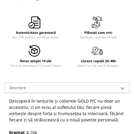
Autenticitate garantată
Plătești cum vrei
Aur 14K ștanțat, certificat inclus
Ramburs, card sau în rate
Retur simplu 14 zile
Livrare rapidă 24–48h
Nu ți se potrivește? Îl trimiți înapoi
Direct la tine sau în Easybox
Descriere
Descoperă în lanțurile și colierele GOLD PIC nu doar un
accesoriu, ci un ecou al sufletului tău: fiecare piesă
vorbește despre forța și frumusețea ta interioară, făcând
fiecare zi să strălucească cu o nouă poveste personală.
Gramaj:
4.10g