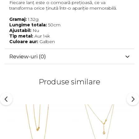
Fiecare lanț este o comoară prețioasă, ce va
transforma orice ținută într-o apariție memorabilă.
Gramaj:
1.32g
Lungime totala:
50cm
Ajustabil:
Nu
Tip metal:
Aur 14k
Culoare aur:
Galben
Review-uri
(0)
Produse similare