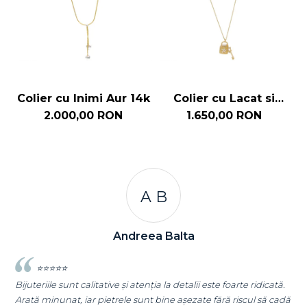
Colier cu Inimi Aur 14k
Colier cu Lacat si
C
Cheita Aur 14k
2.000,00 RON
1.650,00 RON
A B
A
dreea Balta
Andre
 atenția la detalii este foarte ridicată.
⭐⭐⭐⭐⭐
 sunt bine așezate fără riscul să cadă
Super mulțumită!! Sunt superbi 