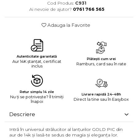
Cod Produs:
C931
Ai nevoie de ajutor?
0761 766 565
Adauga la Favorite
Autenticitate garantată
Plătești cum vrei
Aur 14K ștanțat, certificat
Ramburs, card sau în rate
inclus
Retur simplu 14 zile
Livrare rapidă 24–48h
Nu ți se potrivește? Îl trimiți
Direct la tine sau în Easybox
înapoi
Descriere
Intră în universul strălucitor al lanțurilor GOLD PIC din
aur de 14k și lasă-te sedus de magia și eleganța lor.