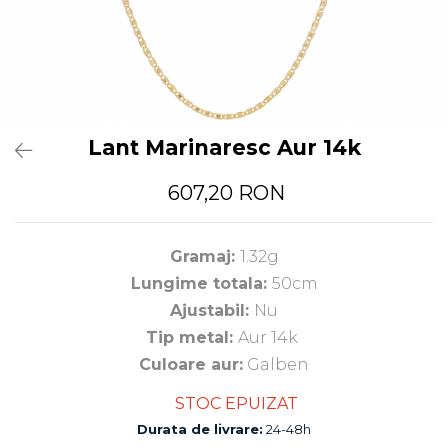
Lant Marinaresc Aur 14k
607,20 RON
Gramaj:
1.32g
Lungime totala:
50cm
Ajustabil:
Nu
Tip metal:
Aur 14k
Culoare aur:
Galben
STOC EPUIZAT
Durata de livrare:
24-48h