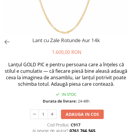
Lant cu Zale Rotunde Aur 14k
1.600,00 RON
Lanțul GOLD PIC e pentru persoana care a înțeles că
stilul e cumulativ — că fiecare piesă bine aleasă adaugă
ceva la imaginea de ansamblu, iar lanțul potrivit poate
schimba totul. Adaugă piesa care contează.
IN STOC
Durata de livrare:
24-48h
ADAUGA IN COS
Cod Produs:
C917
Ai nevoie de ajutor?
0761 766 565