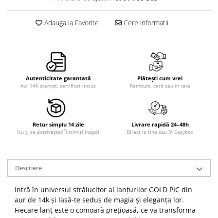
Adauga la Favorite
Cere informatii
Autenticitate garantată
Plătești cum vrei
Aur 14K ștanțat, certificat inclus
Ramburs, card sau în rate
Retur simplu 14 zile
Livrare rapidă 24–48h
Nu ți se potrivește? Îl trimiți înapoi
Direct la tine sau în Easybox
Descriere
Intră în universul strălucitor al lanțurilor GOLD PIC din
aur de 14k și lasă-te sedus de magia și eleganța lor.
Fiecare lanț este o comoară prețioasă, ce va transforma