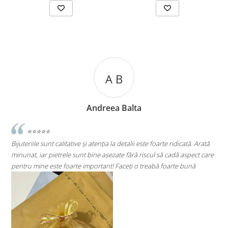
B
A C
Balta
Andreea Cic
etalii este foarte ridicată. Arată
⭐⭐⭐⭐⭐
 fără riscul să cadă aspect care
Super mulțumită!! Sunt superbi cerceii!!!
ceți o treabă foarte bună