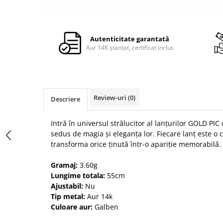
Autenticitate garantată
Aur 14K ștanțat, certificat inclus
Review-uri
(0)
Descriere
Intră în universul strălucitor al lanțurilor GOLD PIC 
sedus de magia și eleganța lor. Fiecare lanț este o
transforma orice ținută într-o apariție memorabilă.
Gramaj:
3.60g
Lungime totala:
55cm
Ajustabil:
Nu
Tip metal:
Aur 14k
Culoare aur:
Galben