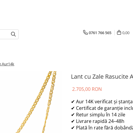
0761 766 565
0,00
e Aur14k
Lant cu Zale Rasucite 
2.705,00 RON
✔ Aur 14K verificat și ștanț
✔ Certificat de garanție incl
✔ Retur simplu în 14 zile
✔ Livrare rapidă 24–48h
✔ Plată în rate fără dobând