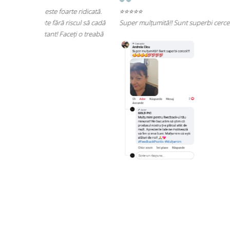
te ridicată.
⭐⭐⭐⭐⭐
scul să cadă
Super mulțumită!! Sunt superbi cerceii!!!
ți o treabă