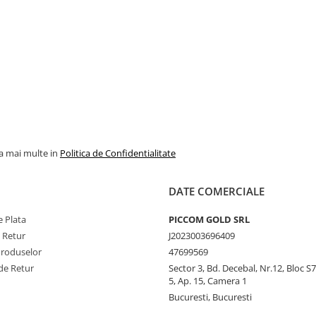
la mai multe in
Politica de Confidentialitate
DATE COMERCIALE
 Plata
PICCOM GOLD SRL
e Retur
J2023003696409
Produselor
47699569
de Retur
Sector 3, Bd. Decebal, Nr.12, Bloc S7,
5, Ap. 15, Camera 1
Bucuresti, Bucuresti