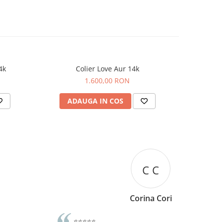
4k
Colier Love Aur 14k
Lant cu
1.600,00 RON
ADAUGA IN COS
AD
C C
Corina Cori
⭐⭐⭐⭐⭐
⭐⭐⭐⭐⭐