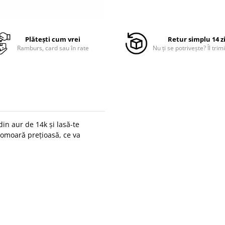
Plătești cum vrei
Retur simplu 14 z
Ramburs, card sau în rate
Nu ți se potrivește? Îl trimi
din aur de 14k și lasă-te
 comoară prețioasă, ce va