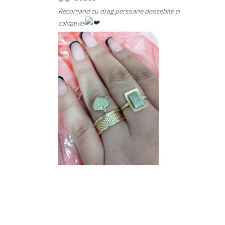
omand cu drag,persoane deosebite si lucruri bune si
O bijuterie f
reprezentanții
tative!