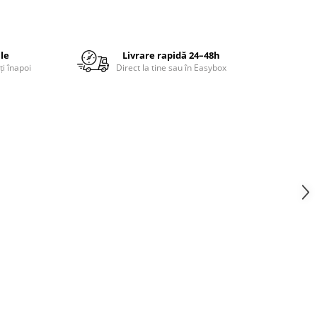
ile
Livrare rapidă 24–48h
ți înapoi
Direct la tine sau în Easybox