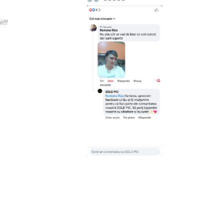
Rec
cali