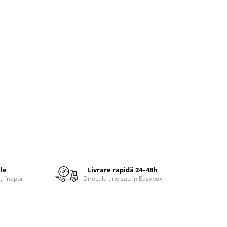
ile
Livrare rapidă 24–48h
ți înapoi
Direct la tine sau în Easybox