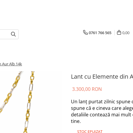
0761 766 565
0,00
n Aur Alb 14k
Lant cu Elemente din A
3.300,00 RON
Un lanț purtat zilnic spune
spune că e cineva care alege 
detaliile contează mai mult
tine.
STOC EPUIZAT