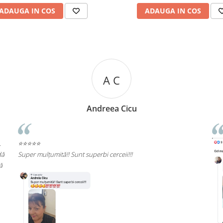
ADAUGA IN COS
ADAUGA IN COS
R R
Rizea Ramona
⭐⭐⭐⭐⭐
Re
cal