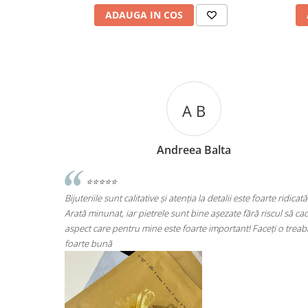
ADAUGA IN COS
A C
Andreea Cicu
arte ridicată.
⭐⭐⭐⭐⭐
riscul să cadă
Super mulțumită!! Sunt superbi cerceii!!!
eți o treabă