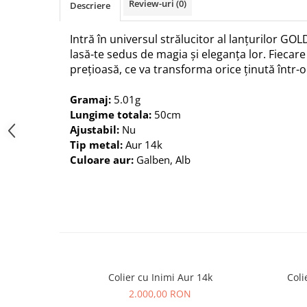
Review-uri
(0)
Descriere
Intră în universul strălucitor al lanțurilor GOL
lasă-te sedus de magia și eleganța lor. Fiecar
prețioasă, ce va transforma orice ținută într-
Gramaj:
5.01g
Lungime totala:
50cm
Ajustabil:
Nu
Tip metal:
Aur 14k
Culoare aur:
Galben, Alb
Colier cu Inimi Aur 14k
Coli
2.000,00 RON