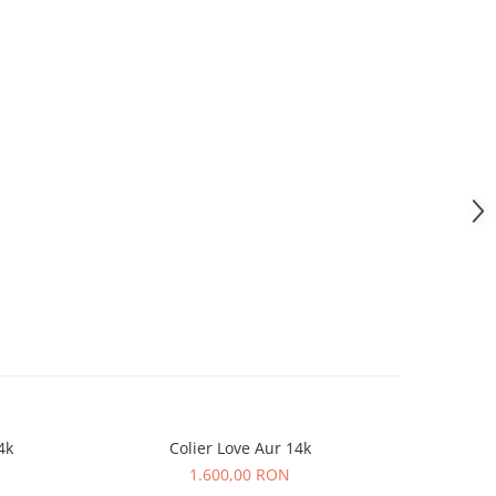
4k
Colier Love Aur 14k
Lant cu
1.600,00 RON