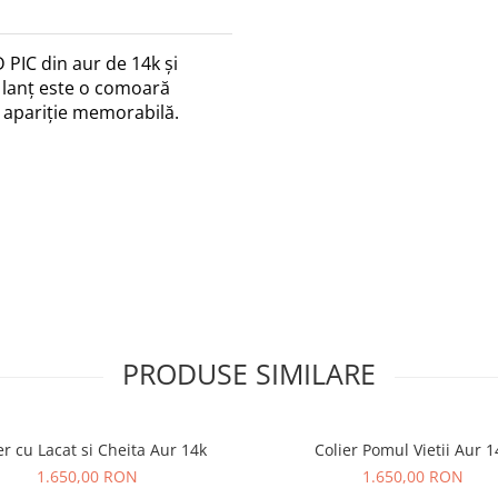
D PIC din aur de 14k și
e lanț este o comoară
o apariție memorabilă.
PRODUSE SIMILARE
er cu Lacat si Cheita Aur 14k
Colier Pomul Vietii Aur 1
1.650,00 RON
1.650,00 RON