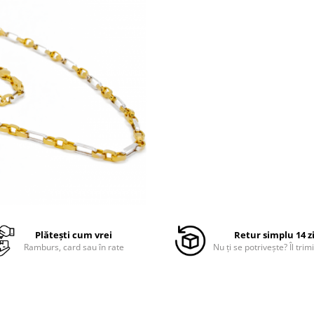
Plătești cum vrei
Retur simplu 14 z
Ramburs, card sau în rate
Nu ți se potrivește? Îl trimi