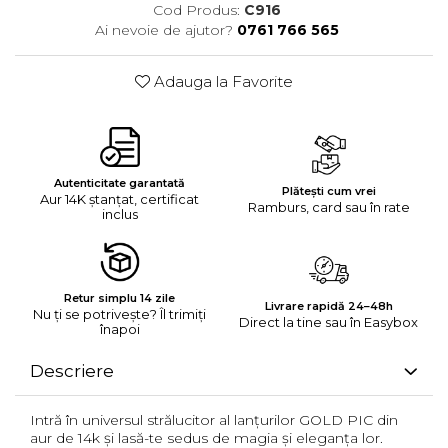
Cod Produs:
C916
Ai nevoie de ajutor?
0761 766 565
Adauga la Favorite
Autenticitate garantată
Plătești cum vrei
Aur 14K ștanțat, certificat
Ramburs, card sau în rate
inclus
Retur simplu 14 zile
Livrare rapidă 24–48h
Nu ți se potrivește? Îl trimiți
Direct la tine sau în Easybox
înapoi
Descriere
Intră în universul strălucitor al lanțurilor GOLD PIC din
aur de 14k și lasă-te sedus de magia și eleganța lor.