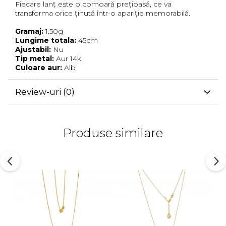
Fiecare lanț este o comoară prețioasă, ce va
transforma orice ținută într-o apariție memorabilă.
Gramaj:
1.50g
Lungime totala:
45cm
Ajustabil:
Nu
Tip metal:
Aur 14k
Culoare aur:
Alb
Review-uri
(0)
Produse similare