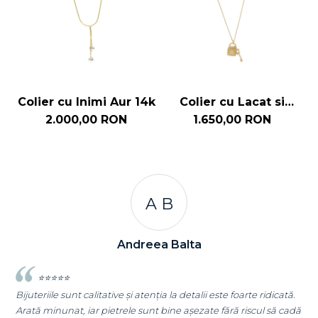
Colier cu Inimi Aur 14k
Colier cu Lacat si
C
Cheita Aur 14k
2.000,00 RON
1.650,00 RON
A B
Andreea Balta
⭐⭐⭐⭐⭐
Bijuteriile sunt calitative și atenția la detalii este foarte ridicată.
Arată minunat, iar pietrele sunt bine așezate fără riscul să cadă
S