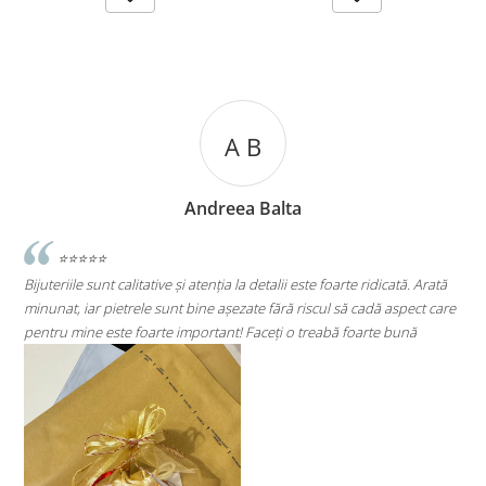
A B
Andreea Balta
⭐⭐⭐⭐⭐
Bijuteriile sunt calitative și atenția la detalii este foarte ridicată. Arată
minunat, iar pietrele sunt bine așezate fără riscul să cadă aspect care
S
pentru mine este foarte important! Faceți o treabă foarte bună