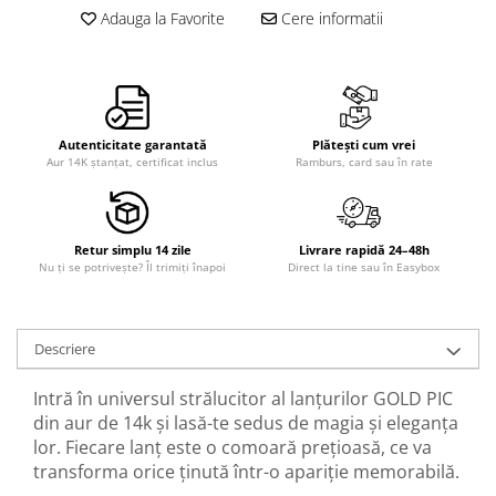
Adauga la Favorite
Cere informatii
Autenticitate garantată
Plătești cum vrei
Aur 14K ștanțat, certificat inclus
Ramburs, card sau în rate
Retur simplu 14 zile
Livrare rapidă 24–48h
Nu ți se potrivește? Îl trimiți înapoi
Direct la tine sau în Easybox
Descriere
Intră în universul strălucitor al lanțurilor GOLD PIC
din aur de 14k și lasă-te sedus de magia și eleganța
lor. Fiecare lanț este o comoară prețioasă, ce va
transforma orice ținută într-o apariție memorabilă.