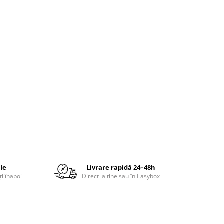
ile
Livrare rapidă 24–48h
ți înapoi
Direct la tine sau în Easybox