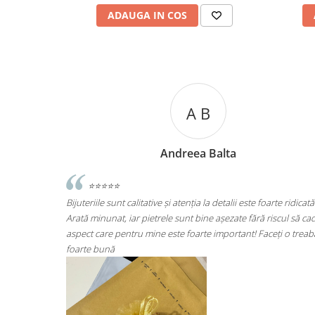
ADAUGA IN COS
A C
Andreea Cicu
te ridicată.
⭐⭐⭐⭐⭐
scul să cadă
Super mulțumită!! Sunt superbi cerceii!!!
ți o treabă