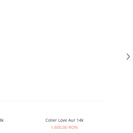
4k
Colier Love Aur 14k
Lant cu
1.600,00 RON