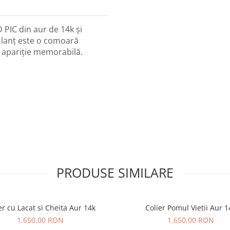
D PIC din aur de 14k și
e lanț este o comoară
o apariție memorabilă.
PRODUSE SIMILARE
er cu Lacat si Cheita Aur 14k
Colier Pomul Vietii Aur 1
1.650,00 RON
1.650,00 RON