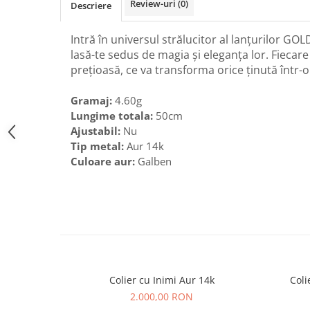
Review-uri
(0)
Descriere
Intră în universul strălucitor al lanțurilor GOL
lasă-te sedus de magia și eleganța lor. Fiecar
prețioasă, ce va transforma orice ținută într-
Gramaj:
4.60g
Lungime totala:
50cm
Ajustabil:
Nu
Tip metal:
Aur 14k
Culoare aur:
Galben
Colier cu Inimi Aur 14k
Coli
2.000,00 RON