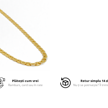
Plătești cum vrei
Retur simplu 14 z
Ramburs, card sau în rate
Nu ți se potrivește? Îl trimi