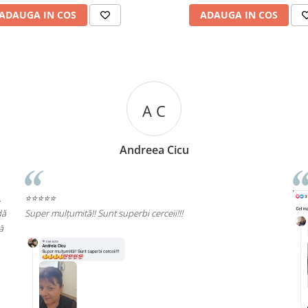
ADAUGA IN COS
ADAUGA IN COS
R R
Rizea Ramona
⭐⭐⭐⭐⭐
Rec
cali