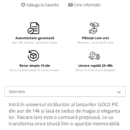
Adauga la Favorite
Cere informatii
Autenticitate garantată
Plătești cum vrei
Aur 14K ștanțat, certificat inclus
Ramburs, card sau în rate
Retur simplu 14 zile
Livrare rapidă 24–48h
Nu ți se potrivește? Îl trimiți înapoi
Direct la tine sau în Easybox
Descriere
Intră în universul strălucitor al lanțurilor GOLD PIC
din aur de 14k și lasă-te sedus de magia și eleganța
lor. Fiecare lanț este o comoară prețioasă, ce va
transforma orice ținută într-o apariție memorabilă.