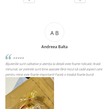
A B
Andreea Balta
⭐⭐⭐⭐⭐
Bijuteriile sunt calitative și atenția la detalii este foarte ridicată. Arată
minunat, iar pietrele sunt bine așezate fără riscul să cadă aspect care
S
pentru mine este foarte important! Faceți o treabă foarte bună