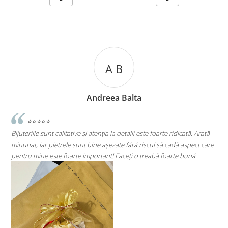
A C
Andreea Cicu
e ridicată. Arată
⭐⭐⭐⭐⭐
 cadă aspect care
Super mulțumită!! Sunt superbi cerceii!!!
foarte bună