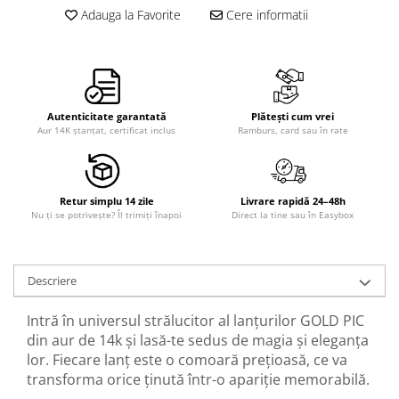
Adauga la Favorite
Cere informatii
Autenticitate garantată
Plătești cum vrei
Aur 14K ștanțat, certificat inclus
Ramburs, card sau în rate
Retur simplu 14 zile
Livrare rapidă 24–48h
Nu ți se potrivește? Îl trimiți înapoi
Direct la tine sau în Easybox
Descriere
Intră în universul strălucitor al lanțurilor GOLD PIC
din aur de 14k și lasă-te sedus de magia și eleganța
lor. Fiecare lanț este o comoară prețioasă, ce va
transforma orice ținută într-o apariție memorabilă.