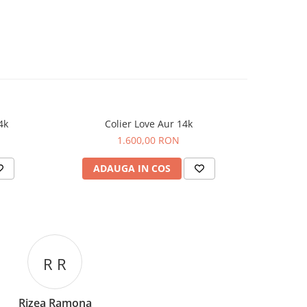
4k
Colier Love Aur 14k
Lant cu
1.600,00 RON
ADAUGA IN COS
AD
C C
Corina Cori