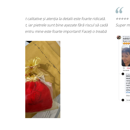
te ridicată.
⭐⭐⭐⭐⭐
scul să cadă
Super mulțumită!! Sunt superbi cerceii!!!
ți o treabă