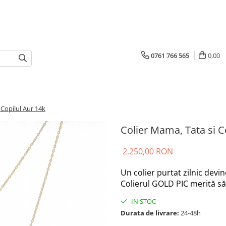
0761 766 565
0,00
 Copilul Aur 14k
Colier Mama, Tata si C
2.250,00 RON
Un colier purtat zilnic devin
Colierul GOLD PIC merită să fi
IN STOC
Durata de livrare:
24-48h