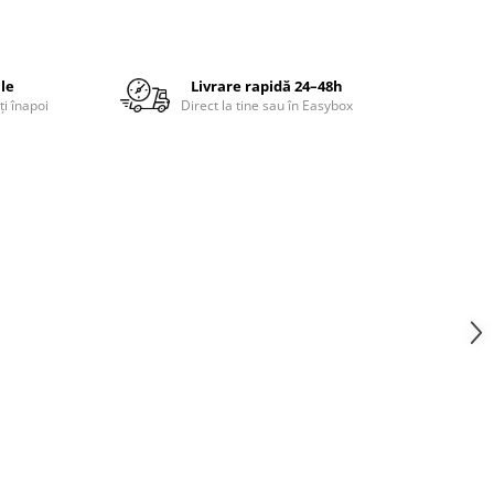
ile
Livrare rapidă 24–48h
ți înapoi
Direct la tine sau în Easybox