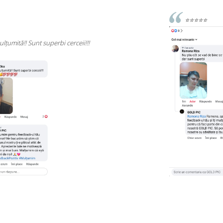
⭐⭐⭐⭐⭐
Rec
cali