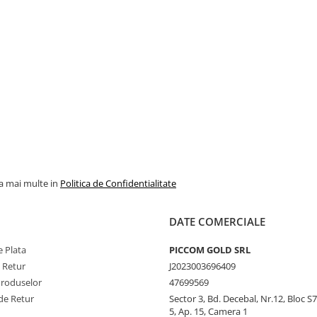
la mai multe in
Politica de Confidentialitate
DATE COMERCIALE
 Plata
PICCOM GOLD SRL
e Retur
J2023003696409
Produselor
47699569
de Retur
Sector 3, Bd. Decebal, Nr.12, Bloc S7,
5, Ap. 15, Camera 1