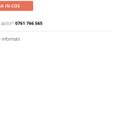
A IN COS
 ajutor?
0761 766 565
informatii