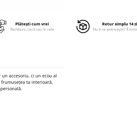
Plătești cum vrei
Retur simplu 14 z
Ramburs, card sau în rate
Nu ți se potrivește? Îl trimi
 un accesoriu, ci un ecou al
i frumusețea ta interioară,
 personală.