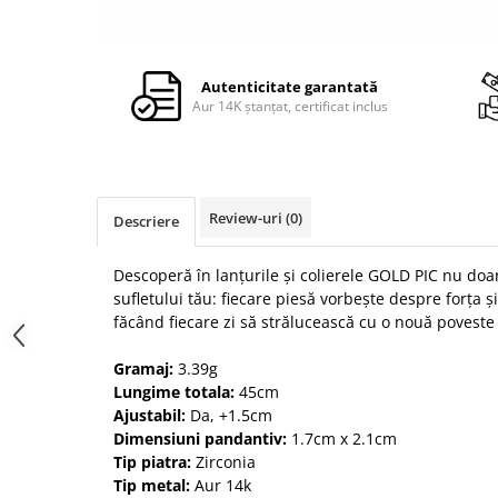
Autenticitate garantată
Aur 14K ștanțat, certificat inclus
Review-uri
(0)
Descriere
Descoperă în lanțurile și colierele GOLD PIC nu doar
sufletului tău: fiecare piesă vorbește despre forța ș
făcând fiecare zi să strălucească cu o nouă poveste
Gramaj:
3.39g
Lungime totala:
45cm
Ajustabil:
Da, +1.5cm
Dimensiuni pandantiv:
1.7cm x 2.1cm
Tip piatra
:
Zirconia
Tip metal:
Aur 14k