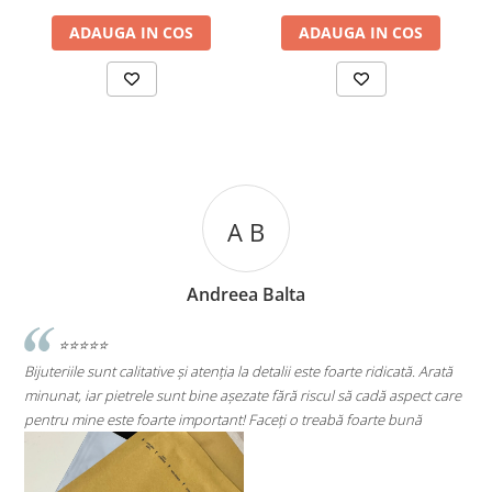
ADAUGA IN COS
ADAUGA IN COS
A B
Andreea Balta
And
i atenția la detalii este foarte ridicată. Arată
⭐⭐⭐⭐⭐
 bine așezate fără riscul să cadă aspect care
Super mulțumită!! Sunt superbi 
mportant! Faceți o treabă foarte bună