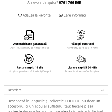
Ai nevoie de ajutor?
0761 766 565
Adauga la Favorite
Cere informatii
Autenticitate garantată
Plătești cum vrei
Aur 14K ștanțat, certificat inclus
Ramburs, card sau în rate
Retur simplu 14 zile
Livrare rapidă 24–48h
Nu ți se potrivește? Îl trimiți înapoi
Direct la tine sau în Easybox
Descriere
Descoperă în lanțurile și colierele GOLD PIC nu doar un
accesoriu, ci un ecou al sufletului tău: fiecare piesă
vorbește despre forța și frumusețea ta interioară, făcând