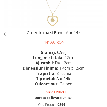
Colier Inima si Banut Aur 14k
441,60 RON
Gramaj:
0.96g
Lungime totala:
42cm
Ajustabil:
Da, +2cm
Dimensiuni inima:
1.4cm x 1.5cm
Tip piatra
:
Zirconia
Tip metal:
Aur 14k
Culoare aur:
Galben
STOC EPUIZAT
Durata de livrare:
24-48h
Cod Produs:
C896