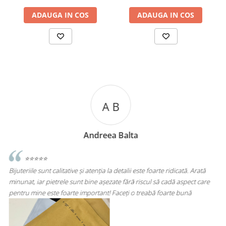
ADAUGA IN COS
ADAUGA IN COS
A C
Andreea Cicu
idicată. Arată
⭐⭐⭐⭐⭐
dă aspect care
Super mulțumită!! Sunt superbi cerceii!!!
rte bună