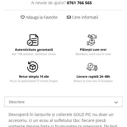
Ai nevoie de ajutor?
0761 766 565
Adauga la Favorite
Cere informatii
Autenticitate garantată
Plătești cum vrei
Aur 14K ștanțat, certificat inclus
Ramburs, card sau în rate
Retur simplu 14 zile
Livrare rapidă 24–48h
Nu ți se potrivește? Îl trimiți înapoi
Direct la tine sau în Easybox
Descriere
Descoperă în lanțurile și colierele GOLD PIC nu doar un
accesoriu, ci un ecou al sufletului tău: fiecare piesă
vorbește despre forța și frumusețea ta interioară, făcând