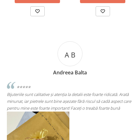
B
A C
Balta
Andreea Cic
etalii este foarte ridicată. Arată
⭐⭐⭐⭐⭐
 fără riscul să cadă aspect care
Super mulțumită!! Sunt superbi cerceii!!!
ceți o treabă foarte bună