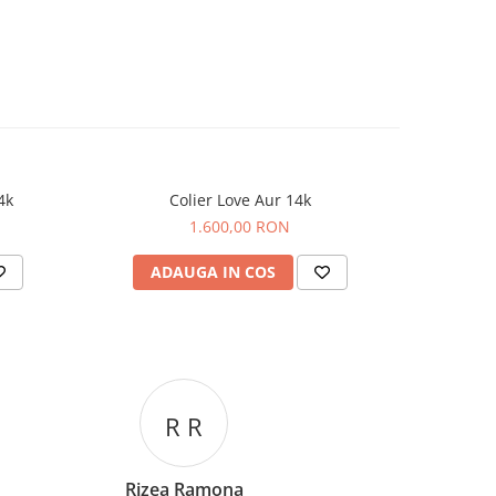
4k
Colier Love Aur 14k
Lant cu
1.600,00 RON
ADAUGA IN COS
AD
C C
Corina Cori