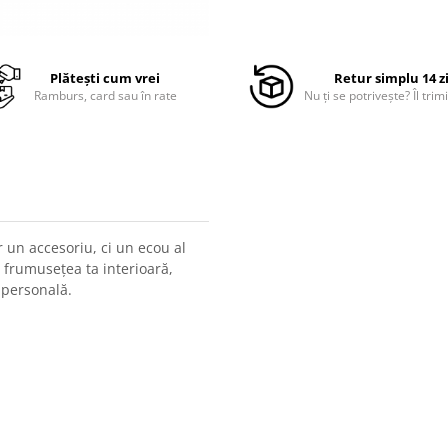
Plătești cum vrei
Retur simplu 14 z
Ramburs, card sau în rate
Nu ți se potrivește? Îl trimi
 un accesoriu, ci un ecou al
i frumusețea ta interioară,
 personală.