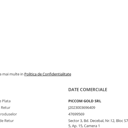
la mai multe in
Politica de Confidentialitate
DATE COMERCIALE
 Plata
PICCOM GOLD SRL
e Retur
J2023003696409
Produselor
47699569
de Retur
Sector 3, Bd. Decebal, Nr.12, Bloc S7,
5, Ap. 15, Camera 1