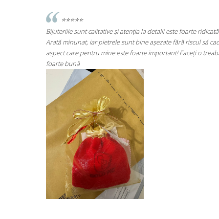
oarte ridicată.
⭐⭐⭐⭐⭐
 riscul să cadă
Super mulțumită!! Sunt superbi cerceii!!!
aceți o treabă