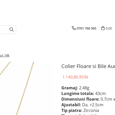
0761 766 565
0,00
Aur 14k
Colier Floare si Bile Au
1.140,80 RON
Gramaj:
2.48g
Lungime totala:
43cm
Dimensiuni floare:
0.7cm 
Ajustabil:
Da, +2.5cm
Tip piatra
:
Zirconia