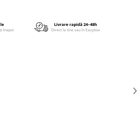
ile
Livrare rapidă 24–48h
ți înapoi
Direct la tine sau în Easybox