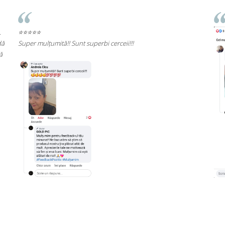
⭐⭐⭐⭐⭐
R
c