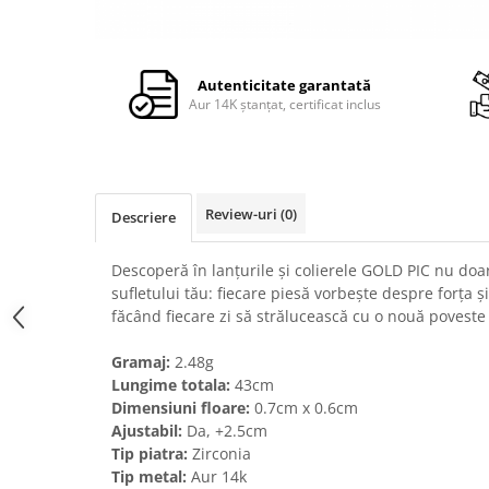
Autenticitate garantată
Aur 14K ștanțat, certificat inclus
Review-uri
(0)
Descriere
Descoperă în lanțurile și colierele GOLD PIC nu doar
sufletului tău: fiecare piesă vorbește despre forța ș
făcând fiecare zi să strălucească cu o nouă poveste
Gramaj:
2.48g
Lungime totala:
43cm
Dimensiuni floare:
0.7cm x 0.6cm
Ajustabil:
Da, +2.5cm
Tip piatra
:
Zirconia
Tip metal:
Aur 14k