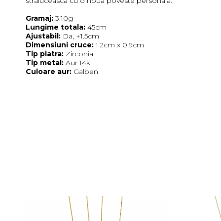
strălucească cu o nouă poveste personală.
Gramaj:
3.10g
Lungime totala:
45cm
Ajustabil:
Da, +1.5cm
Dimensiuni cruce:
1.2cm x 0.9cm
Tip piatra
:
Zirconia
Tip metal:
Aur 14k
Culoare aur:
Galben