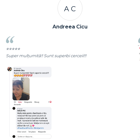
R R
Rizea Ramona
⭐⭐⭐⭐⭐