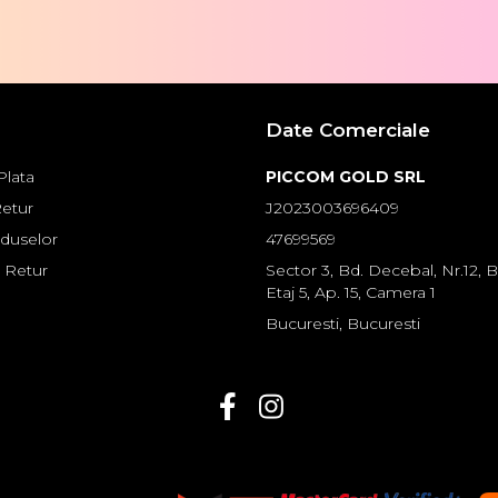
Date Comerciale
lata
PICCOM GOLD SRL
Retur
J2023003696409
oduselor
47699569
 Retur
Sector 3, Bd. Decebal, Nr.12, Bl
Etaj 5, Ap. 15, Camera 1
Bucuresti, Bucuresti