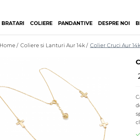
BRATARI
COLIERE
PANDANTIVE
DESPRE NOI
B
Home /
Coliere si Lanturi Aur 14k /
Colier Cruci Aur 14
C
C
d
s
c