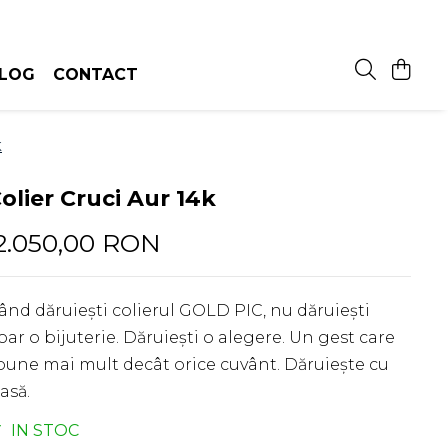
LOG
CONTACT
k
olier Cruci Aur 14k
2.050,00 RON
ând dăruiești colierul GOLD PIC, nu dăruiești
oar o bijuterie. Dăruiești o alegere. Un gest care
pune mai mult decât orice cuvânt. Dăruiește cu
lasă.
IN STOC