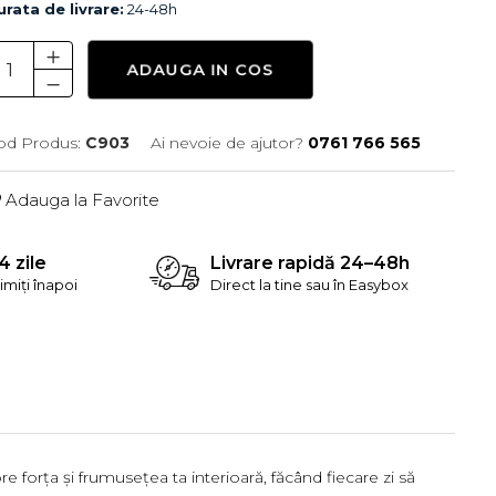
rata de livrare:
24-48h
ADAUGA IN COS
od Produs:
C903
Ai nevoie de ajutor?
0761 766 565
Adauga la Favorite
4 zile
Livrare rapidă 24–48h
rimiți înapoi
Direct la tine sau în Easybox
 forța și frumusețea ta interioară, făcând fiecare zi să