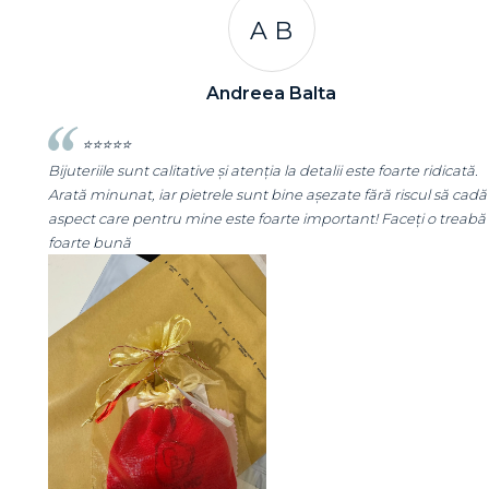
A C
Andreea Cicu
ată.
⭐⭐⭐⭐⭐
 cadă
Super mulțumită!! Sunt superbi cerceii!!!
eabă