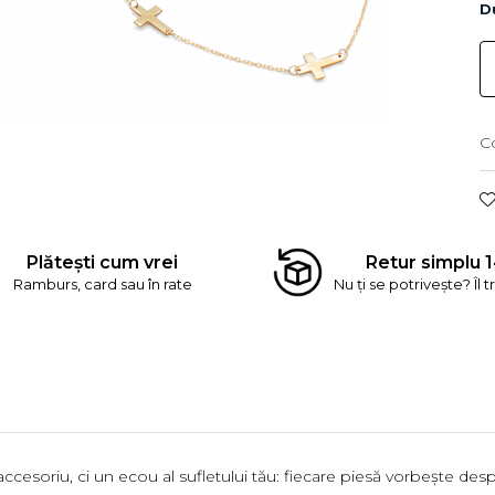
Du
C
Plătești cum vrei
Retur simplu 1
Ramburs, card sau în rate
Nu ți se potrivește? Îl t
esoriu, ci un ecou al sufletului tău: fiecare piesă vorbește despre