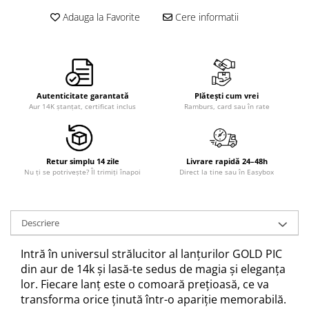
Adauga la Favorite
Cere informatii
Autenticitate garantată
Plătești cum vrei
Aur 14K ștanțat, certificat inclus
Ramburs, card sau în rate
Retur simplu 14 zile
Livrare rapidă 24–48h
Nu ți se potrivește? Îl trimiți înapoi
Direct la tine sau în Easybox
Descriere
Intră în universul strălucitor al lanțurilor GOLD PIC
din aur de 14k și lasă-te sedus de magia și eleganța
lor. Fiecare lanț este o comoară prețioasă, ce va
transforma orice ținută într-o apariție memorabilă.