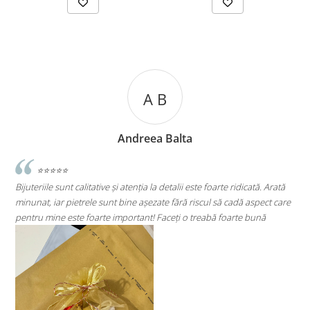
A B
Andreea Balta
⭐⭐⭐⭐⭐
Bijuteriile sunt calitative și atenția la detalii este foarte ridicată. Arată
minunat, iar pietrele sunt bine așezate fără riscul să cadă aspect care
S
pentru mine este foarte important! Faceți o treabă foarte bună