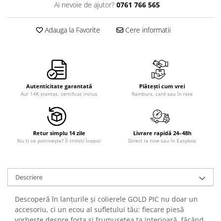
Ai nevoie de ajutor?
0761 766 565
Adauga la Favorite
Cere informatii
Autenticitate garantată
Plătești cum vrei
Aur 14K ștanțat, certificat inclus
Ramburs, card sau în rate
Retur simplu 14 zile
Livrare rapidă 24–48h
Nu ți se potrivește? Îl trimiți înapoi
Direct la tine sau în Easybox
Descriere
Descoperă în lanțurile și colierele GOLD PIC nu doar un
accesoriu, ci un ecou al sufletului tău: fiecare piesă
vorbește despre forța și frumusețea ta interioară, făcând