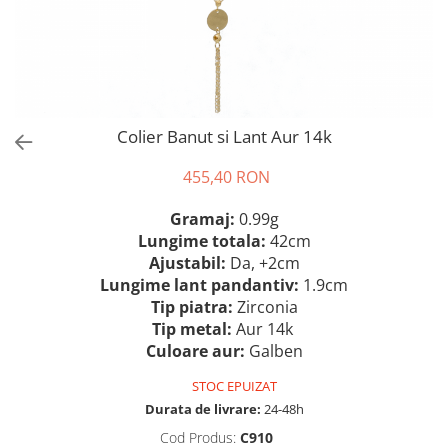
Colier Banut si Lant Aur 14k
455,40 RON
Gramaj:
0.99g
Lungime totala:
42cm
Ajustabil:
Da, +2cm
Lungime lant pandantiv:
1.9cm
Tip piatra
:
Zirconia
Tip metal:
Aur 14k
Culoare aur:
Galben
STOC EPUIZAT
Durata de livrare:
24-48h
Cod Produs:
C910