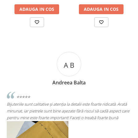
ADAUGA IN COS
ADAUGA IN COS
A C
Andreea Cicu
rte ridicată. Arată
⭐⭐⭐⭐⭐
să cadă aspect care
Super mulțumită!! Sunt superbi cerceii!!!
 foarte bună