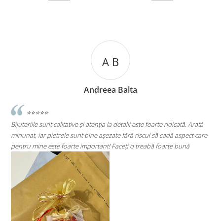
B
A C
Balta
Andreea Cic
etalii este foarte ridicată. Arată
⭐⭐⭐⭐⭐
 fără riscul să cadă aspect care
Super mulțumită!! Sunt superbi cerceii!!!
ceți o treabă foarte bună