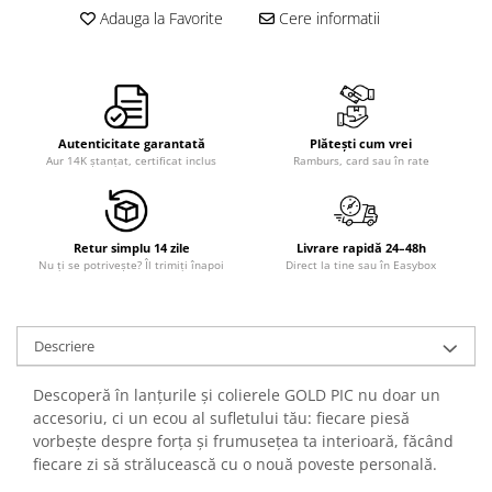
Adauga la Favorite
Cere informatii
Autenticitate garantată
Plătești cum vrei
Aur 14K ștanțat, certificat inclus
Ramburs, card sau în rate
Retur simplu 14 zile
Livrare rapidă 24–48h
Nu ți se potrivește? Îl trimiți înapoi
Direct la tine sau în Easybox
Descriere
Descoperă în lanțurile și colierele GOLD PIC nu doar un
accesoriu, ci un ecou al sufletului tău: fiecare piesă
vorbește despre forța și frumusețea ta interioară, făcând
fiecare zi să strălucească cu o nouă poveste personală.