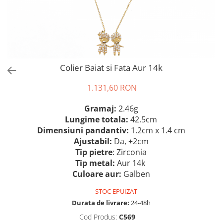
Colier Baiat si Fata Aur 14k
1.131,60 RON
Gramaj:
2.46g
Lungime totala:
42.5cm
Dimensiuni pandantiv:
1.2cm x 1.4 cm
Ajustabil:
Da, +2cm
Tip pietre
: Zirconia
Tip metal:
Aur 14k
Culoare aur:
Galben
STOC EPUIZAT
Durata de livrare:
24-48h
Cod Produs:
C569