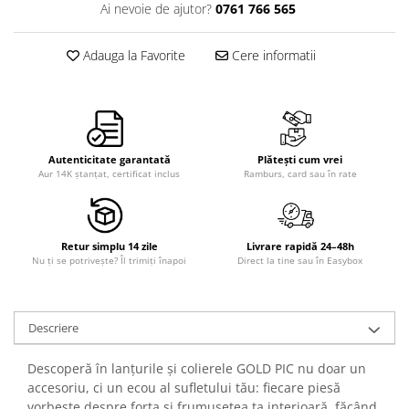
Ai nevoie de ajutor?
0761 766 565
Adauga la Favorite
Cere informatii
Autenticitate garantată
Plătești cum vrei
Aur 14K ștanțat, certificat inclus
Ramburs, card sau în rate
Retur simplu 14 zile
Livrare rapidă 24–48h
Nu ți se potrivește? Îl trimiți înapoi
Direct la tine sau în Easybox
Descriere
Descoperă în lanțurile și colierele GOLD PIC nu doar un
accesoriu, ci un ecou al sufletului tău: fiecare piesă
vorbește despre forța și frumusețea ta interioară, făcând